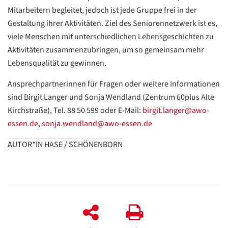
Mitarbeitern begleitet, jedoch ist jede Gruppe frei in der
Gestaltung ihrer Aktivitäten. Ziel des Seniorennetzwerk ist es,
viele Menschen mit unterschiedlichen Lebensgeschichten zu
Datenschutzerklärung
Datenschutzerklärung
Aktivitäten zusammenzubringen, um so gemeinsam mehr
Lebensqualität zu gewinnen.
Google
Ansprechpartnerinnen für Fragen oder weitere Informationen
Datenschutzerklärung
sind Birgit Langer und Sonja Wendland (Zentrum 60plus Alte
Kirchstraße), Tel. 88 50 599 oder E-Mail:
birgit.langer@awo-
Übersetzen
essen.de
,
sonja.wendland@awo-essen.de
/
Translate
AUTOR*IN HASE / SCHÖNENBORN
ZURÜCK
ZURÜCK