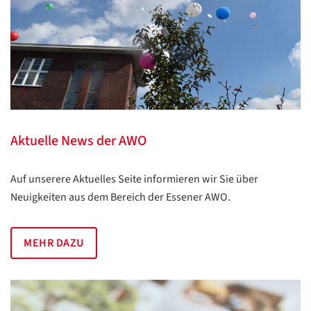
Datenschutzerklärung
Datenschutzerklärung
Google
Datenschutzerklärung
Aktuelle News der AWO
Übersetzen
/
Auf unserere Aktuelles Seite informieren wir Sie über
Translate
Neuigkeiten aus dem Bereich der Essener AWO.
ZURÜCK
ZURÜCK
MEHR DAZU