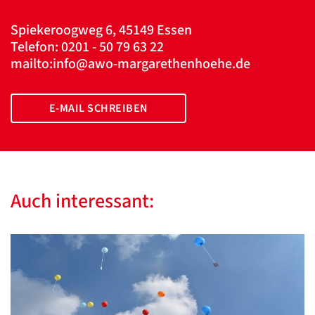
Spiekeroogweg 6, 45149 Essen
Telefon: 0201 - 50 79 63 22
mailto:info@awo-margarethenhoehe.de
E-MAIL SCHREIBEN
Auch interessant: