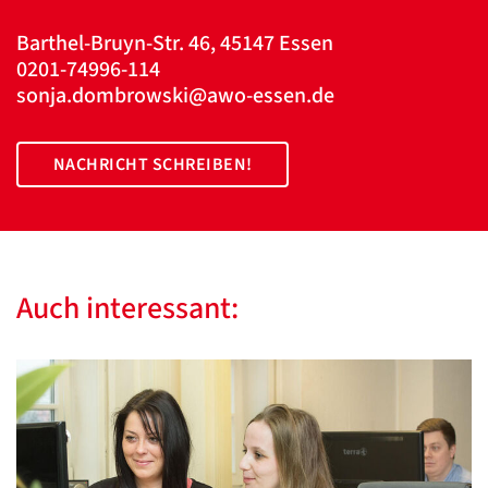
Barthel-Bruyn-Str. 46, 45147 Essen
0201-74996-114
sonja.dombrowski@awo-essen.de
NACHRICHT SCHREIBEN!
Auch interessant: