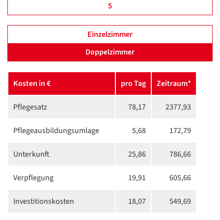
5
Einzelzimmer
Doppelzimmer
Kosten in €
pro Tag
Zeitraum*
Pflegesatz
78,17
2377,93
Pflege­ausbildungs­umlage
5,68
172,79
Unterkunft
25,86
786,66
Verpflegung
19,91
605,66
Investitions­kosten
18,07
549,69