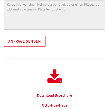
Datenschutzerklärung
Ihre
Nachricht
Übersetzen
/
Translate
ZURÜCK
ZURÜCK
Download Broschüre
Otto-Hue-Haus