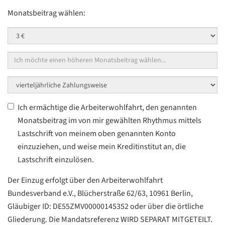
Monatsbeitrag wählen:
Monatsbeitrag*
*
Höhere
Beiträge
Bankeinzug
Rhythmus*
*
Einzugsermächtigung*
*
Ich ermächtige die Arbeiterwohlfahrt, den genannten
Monatsbeitrag im von mir gewählten Rhythmus mittels
Lastschrift von meinem oben genannten Konto
einzuziehen, und weise mein Kreditinstitut an, die
Lastschrift einzulösen.
Der Einzug erfolgt über den Arbeiterwohlfahrt
Bundesverband e.V., Blücherstraße 62/63, 10961 Berlin,
Gläubiger ID: DE55ZMV00000145352 oder über die örtliche
Gliederung. Die Mandatsreferenz WIRD SEPARAT MITGETEILT.