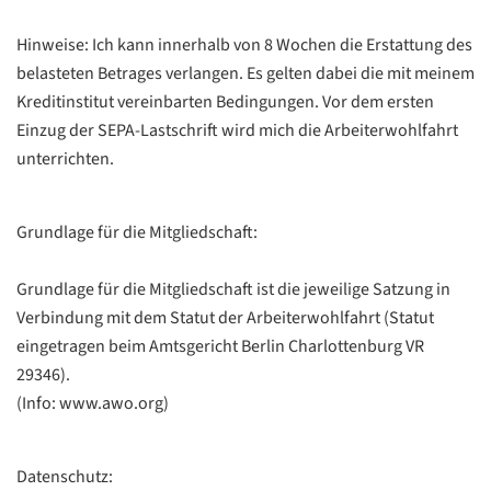
Hinweise: Ich kann innerhalb von 8 Wochen die Erstattung des
belasteten Betrages verlangen. Es gelten dabei die mit meinem
Kreditinstitut vereinbarten Bedingungen. Vor dem ersten
Einzug der SEPA-Lastschrift wird mich die Arbeiterwohlfahrt
Datenschutzerklärung
Datenschutzerklärung
unterrichten.
Google
Grundlage für die Mitgliedschaft:
Datenschutzerklärung
Grundlage für die Mitgliedschaft ist die jeweilige Satzung in
Übersetzen
Verbindung mit dem Statut der Arbeiterwohlfahrt (Statut
/
eingetragen beim Amtsgericht Berlin Charlottenburg VR
Translate
ZURÜCK
ZURÜCK
29346).
(Info: www.awo.org)
Datenschutz: