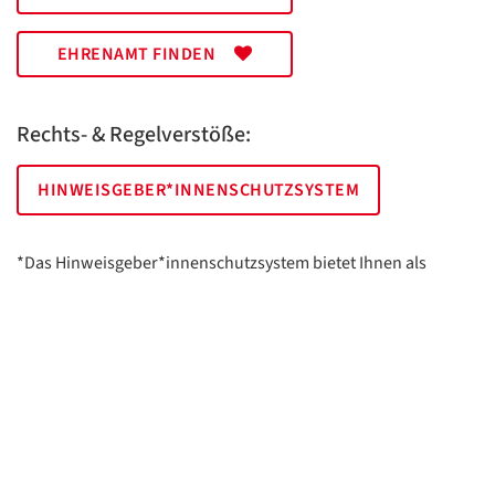
EHRENAMT FINDEN
Rechts- & Regelverstöße:
HINWEISGEBER*INNENSCHUTZSYSTEM
*Das Hinweisgeber*innenschutzsystem bietet Ihnen als
hinweisgebende Person die Möglichkeit, anonym und sicher
Hinweise anzuzeigen.
AWO Essen | Holsterhauser Platz 2 | 45147 Essen