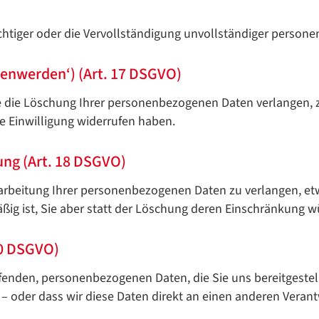
Google Datenschutzerklärung
chtiger oder die Vervollständigung unvollständiger person
Übersetzen
/
senwerden‘) (Art. 17 DSGVO)
Translate
ZURÜCK
ZURÜCK
ie Löschung Ihrer personenbezogenen Daten verlangen, z. B
e Einwilligung widerrufen haben.
ung (Art. 18 DSGVO)
rarbeitung Ihrer personenbezogenen Daten zu verlangen, et
äßig ist, Sie aber statt der Löschung deren Einschränkung 
20 DSGVO)
ffenden, personenbezogenen Daten, die Sie uns bereitgestel
 oder dass wir diese Daten direkt an einen anderen Verant