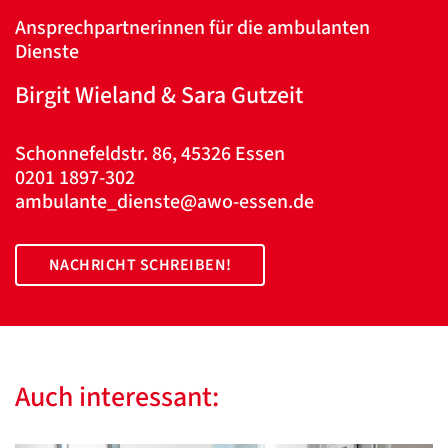
Ansprechpartnerinnen für die ambulanten
Dienste
Google
Datenschutzerklärung
Birgit Wieland & Sara Gutzeit
Übersetzen
/
Schonnefeldstr. 86, 45326 Essen
0201 1897-302
Translate
ZURÜCK
ZURÜCK
ambulante_dienste@awo-essen.de
NACHRICHT SCHREIBEN!
Auch interessant: