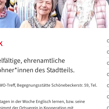
k
O
O
lfältige, ehrenamtliche
O
ner*innen des Stadtteils.
O
 AWO-Treff, Begegnungsstätte Schönebeckerstr. 59, Tel.
O
O
tagen in der Woche Englisch lernen, bzw. seine
nimmt der Ortsverein in Kooperation mit
O