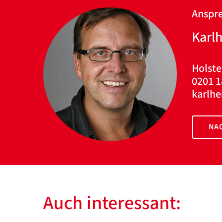
Anspre
Karl
Holste
0201 1
karlh
NAC
Auch interessant: