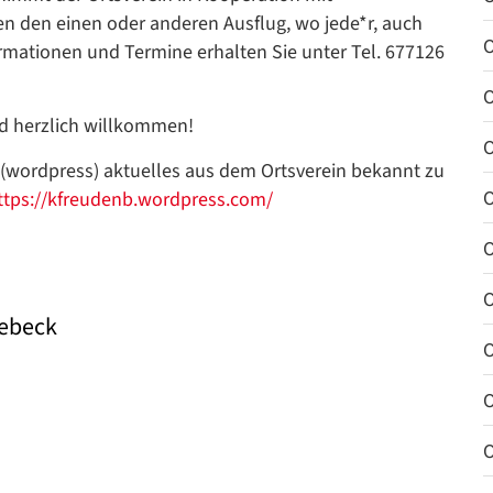
n den einen oder anderen Ausflug, wo jede*r, auch
O
ormationen und Termine erhalten Sie unter Tel. 677126
O
nd herzlich willkommen!
O
 (wordpress) aktuelles aus dem Ortsverein bekannt zu
O
ttps://kfreudenb.wordpress.com/
O
O
nebeck
O
O
O