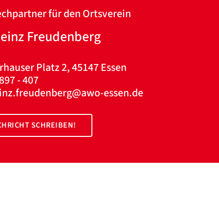
ZURÜCK
ZURÜCK
chpartner für den Ortsverein
heinz Freudenberg
rhauser Platz 2, 45147 Essen
897 - 407
einz.freudenberg@awo-essen.de
HRICHT SCHREIBEN!