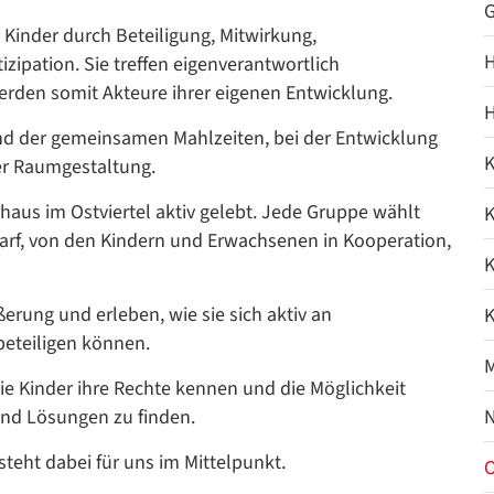
G
e Kinder durch Beteiligung, Mitwirkung,
H
zipation. Sie treffen eigenverantwortlich
erden somit Akteure ihrer eigenen Entwicklung.
H
end der gemeinsamen Mahlzeiten, bei der Entwicklung
K
er Raumgestaltung.
haus im Ostviertel aktiv gelebt. Jede Gruppe wählt
K
rf, von den Kindern und Erwachsenen in Kooperation,
K
erung und erleben, wie sie sich aktiv an
K
beteiligen können.
M
die Kinder ihre Rechte kennen und die Möglichkeit
nd Lösungen zu finden.
N
teht dabei für uns im Mittelpunkt.
O