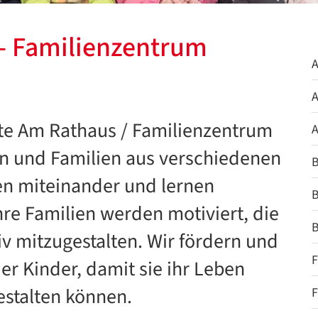
- Familienzentrum
A
A
tte Am Rathaus / Familienzentrum
A
rn und Familien aus verschiedenen
B
en miteinander und lernen
B
hre Familien werden motiviert, die
B
tiv mitzugestalten. Wir fördern und
F
er Kinder, damit sie ihr Leben
stalten können.
F