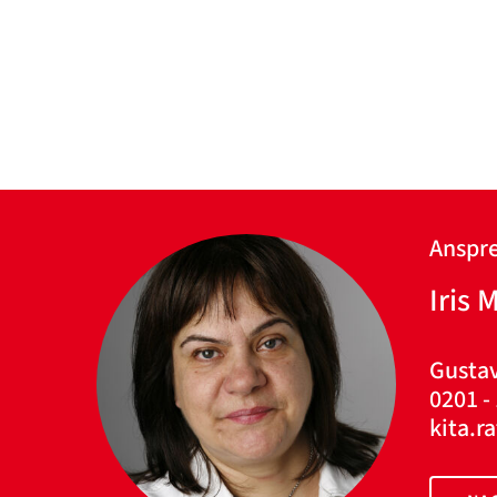
Anspre
Iris 
Gustav
0201 -
kita.