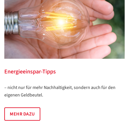
Datenschutzerklärung
Datenschutzerklärung
Google
Datenschutzerklärung
Energieeinspar-Tipps
Übersetzen
– nicht nur für mehr Nachhaltigkeit, sondern auch für den
/
eigenen Geldbeutel.
Translate
ZURÜCK
ZURÜCK
MEHR DAZU