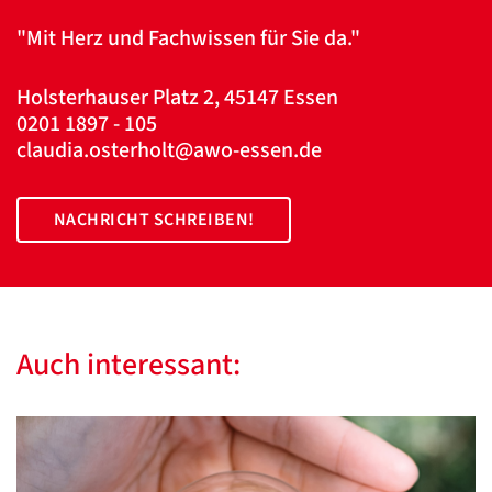
"Mit Herz und Fachwissen für Sie da."
Holsterhauser Platz 2, 45147 Essen
0201 1897 - 105
claudia.osterholt@awo-essen.de
NACHRICHT SCHREIBEN!
Auch interessant: