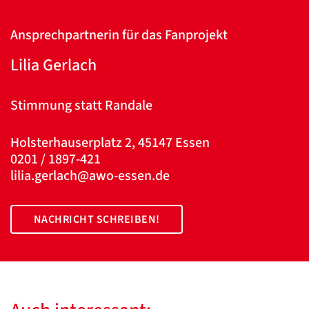
Ansprechpartnerin für das Fanprojekt
Google
Lilia Gerlach
Datenschutzerklärung
Übersetzen
Stimmung statt Randale
/
Translate
ZURÜCK
ZURÜCK
Holsterhauserplatz 2, 45147 Essen
0201 / 1897-421
lilia.gerlach@awo-essen.de
NACHRICHT SCHREIBEN!