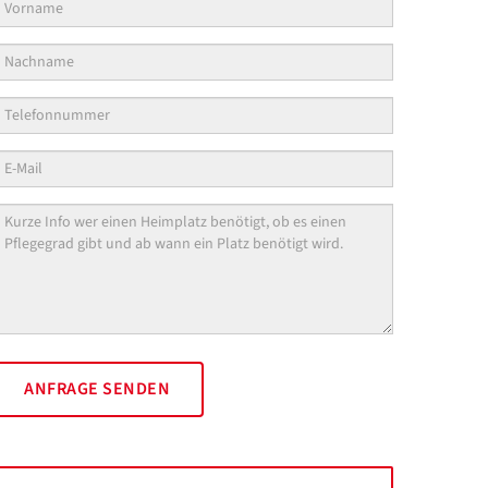
rname
chname
*
lefonnummer
l
*
e
chricht