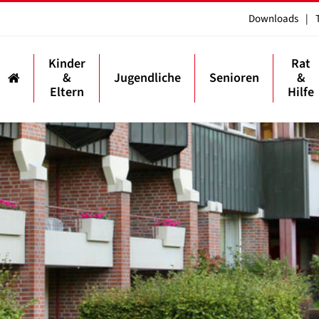
Downloads
|
Kinder
Rat
&
Jugendliche
Senioren
&
Eltern
Hilfe