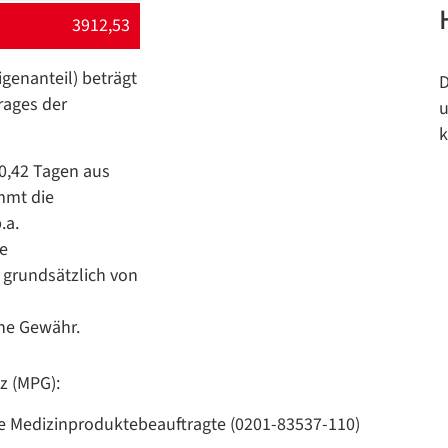
3912,53
igenanteil) beträgt
D
rages der
u
k
30,42 Tagen aus
immt die
.a.
ge
 grundsätzlich von
ne Gewähr.
z (MPG):
ie Medizinproduktebeauftragte (0201-83537-110)