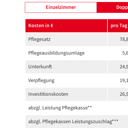
Einzelzimmer
Dopp
Kosten in €
pro Tag
Pflegesatz
78,
Pflege­ausbildungs­umlage
5,
Unterkunft
24,
Verpflegung
19,
Investitions­kosten
26,
abzgl. Leistung Pflegekasse**
abzgl. Pflegekassen Leistungszuschlag***