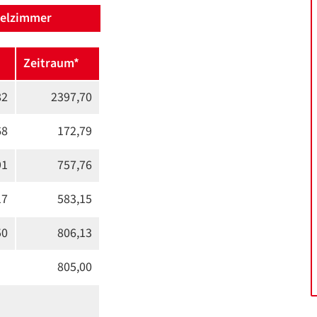
elzimmer
Zeitraum*
82
2397,70
68
172,79
91
757,76
17
583,15
50
806,13
805,00