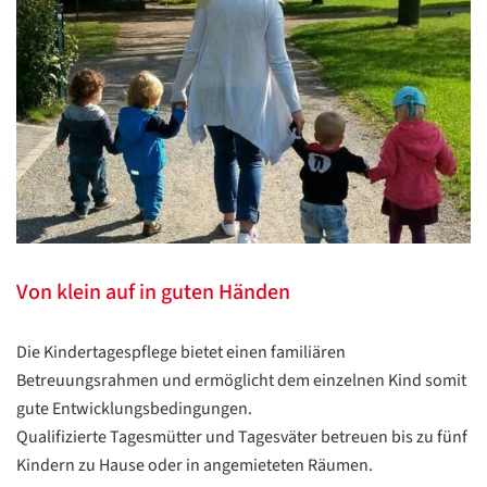
Datenschutzerklärung
Datenschutzerklärung
Google
Von klein auf in guten Händen
Datenschutzerklärung
Übersetzen
Die Kindertagespflege bietet einen familiären
/
Betreuungsrahmen und ermöglicht dem einzelnen Kind somit
Translate
gute Entwicklungsbedingungen.
ZURÜCK
ZURÜCK
Qualifizierte Tagesmütter und Tagesväter betreuen bis zu fünf
Kindern zu Hause oder in angemieteten Räumen.