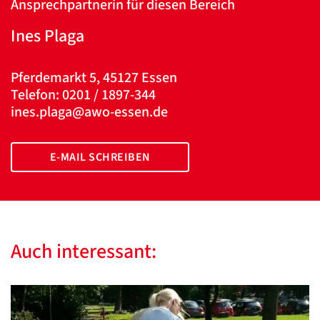
Ansprechpartnerin für diesen Bereich
Ines Plaga
Pferdemarkt 5, 45127 Essen
Telefon: 0201 / 1897-344
ines.plaga@awo-essen.de
E-MAIL SCHREIBEN
Auch interessant: