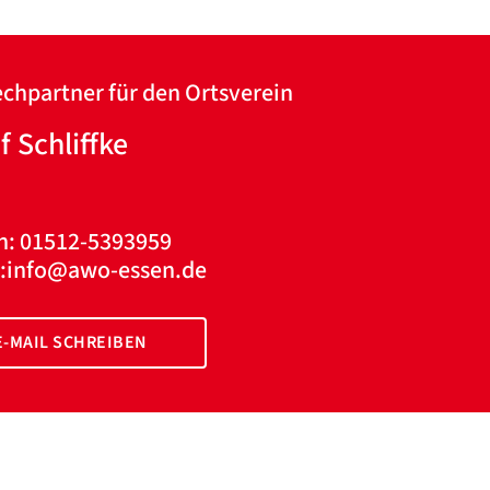
Datenschutzerklärung
Datenschutzerklärung
chpartner für den Ortsverein
f Schliffke
Google Datenschutzerklärung
Übersetzen
n: 01512-5393959
/
o:info@awo-essen.de
Translate
ZURÜCK
ZURÜCK
E-MAIL SCHREIBEN