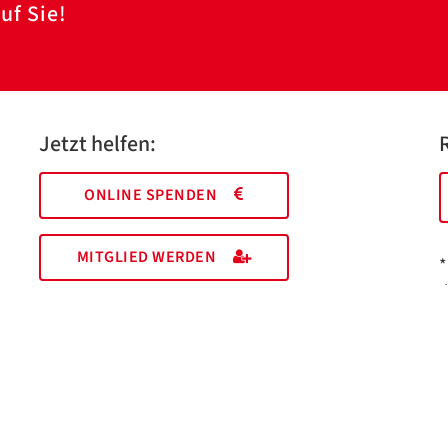
uf Sie!
Jetzt helfen:
ONLINE SPENDEN
MITGLIED WERDEN
*
I
M
EHRENAMT FINDEN
a
Essen