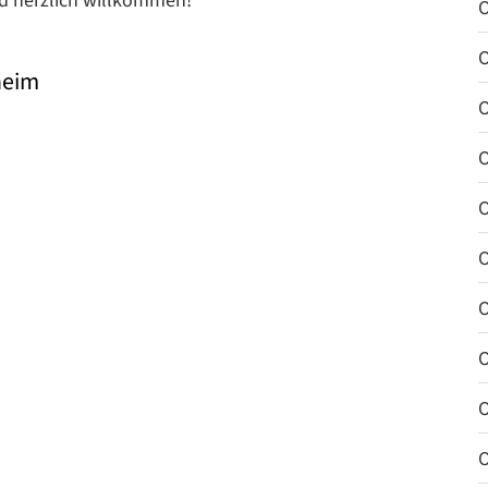
nd herzlich willkommen!
O
O
heim
O
O
O
O
O
O
O
O