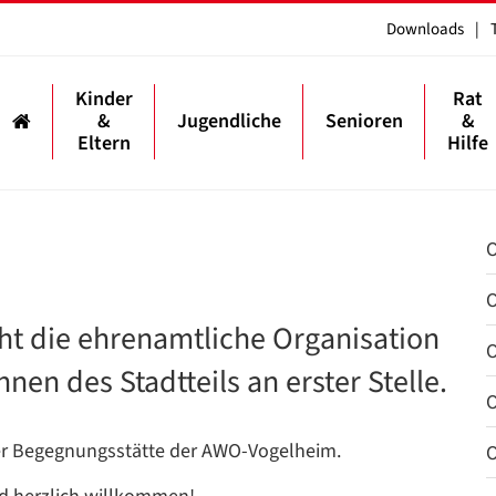
Downloads
|
Kinder
Rat
&
Jugendliche
Senioren
&
Eltern
Hilfe
O
O
ht die ehrenamtliche Organisation
O
nen des Stadtteils an erster Stelle.
O
n der Begegnungsstätte der AWO-Vogelheim.
O