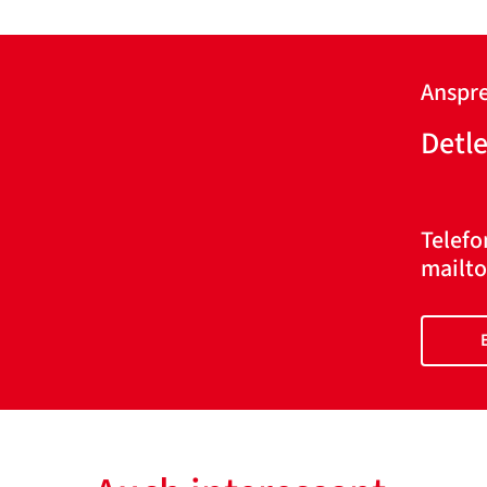
Anspre
Detle
Telefo
mailt