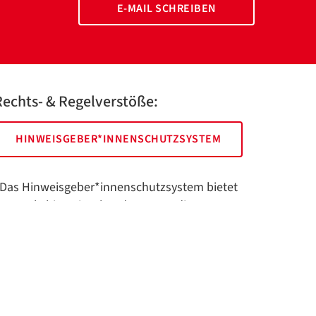
E-MAIL SCHREIBEN
Rechts- & Regelverstöße:
HINWEISGEBER*INNENSCHUTZSYSTEM
Das Hinweisgeber*innenschutzsystem bietet
hnen als hinweisgebende Person die
öglichkeit, anonym und sicher Hinweise
nzuzeigen.
Impressum
Datenschutz