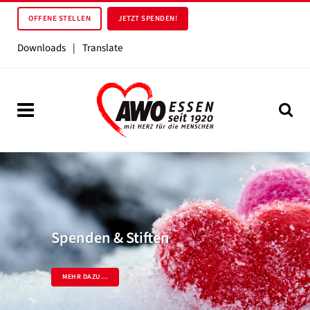
OFFENE STELLEN
JETZT SPENDEN!
Downloads
|
Translate
Spenden & Stiften
MEHR DAZU...