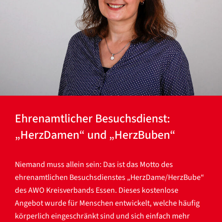
Ehrenamtlicher Besuchsdienst:
„HerzDamen“ und „HerzBuben“
Niemand muss allein sein: Das ist das Motto des
ehrenamtlichen Besuchsdienstes „HerzDame/HerzBube“
des AWO Kreisverbands Essen. Dieses kostenlose
Angebot wurde für Menschen entwickelt, welche häufig
körperlich eingeschränkt sind und sich einfach mehr