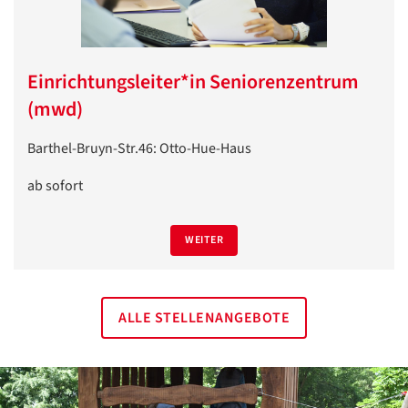
Einrichtungsleiter*in Seniorenzentrum
(mwd)
Barthel-Bruyn-Str.46: Otto-Hue-Haus
ab sofort
Datenschutzerklärung
Datenschutzerklärung
WEITER
Google
Datenschutzerklärung
ALLE STELLENANGEBOTE
Übersetzen
/
Translate
ZURÜCK
ZURÜCK