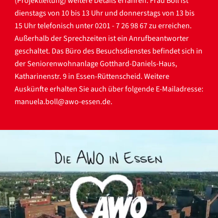
(Projektleitung) weitere Details erfahren. Frau Boll ist
dienstags von 10 bis 13 Uhr und donnerstags von 13 bis
15 Uhr telefonisch unter 0201 - 7 26 98 67 zu erreichen.
Außerhalb der Sprechzeiten ist ein Anrufbeantworter
geschaltet. Das Büro des Besuchsdienstes befindet sich in
der Seniorenwohnanlage Gotthard-Daniels-Haus,
Katharinenstr. 9 in Essen-Rüttenscheid. Weitere
Auskünfte erhalten Sie auch über folgende E-Mailadresse:
manuela.boll@awo-essen.de
.