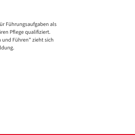
/
Translate
ZURÜCK
ZURÜCK
für Führungsaufgaben als
en Pflege qualifiziert.
 und Führen” zieht sich
ildung.