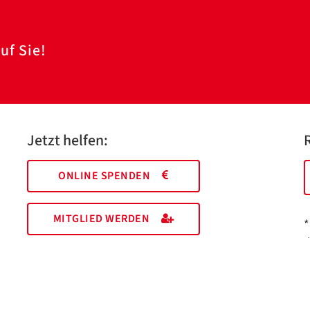
uf Sie!
Jetzt helfen:
ONLINE SPENDEN
MITGLIED WERDEN
*
I
M
EHRENAMT FINDEN
a