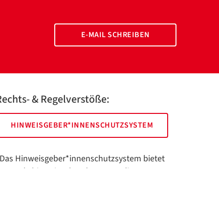
E-MAIL SCHREIBEN
Rechts- & Regelverstöße:
HINWEISGEBER*INNENSCHUTZSYSTEM
Das Hinweisgeber*innenschutzsystem bietet
hnen als hinweisgebende Person die
öglichkeit, anonym und sicher Hinweise
nzuzeigen.