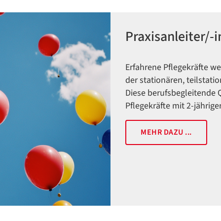
Praxisanleiter/-i
Erfahrene Pflegekräfte we
der stationären, teilstati
Diese berufsbegleitende Q
Pflegekräfte mit 2-jährige
MEHR DAZU ...
Datenschutzerklärung
Datenschutzerklärung
Google Datenschutzerklärung
Übersetzen