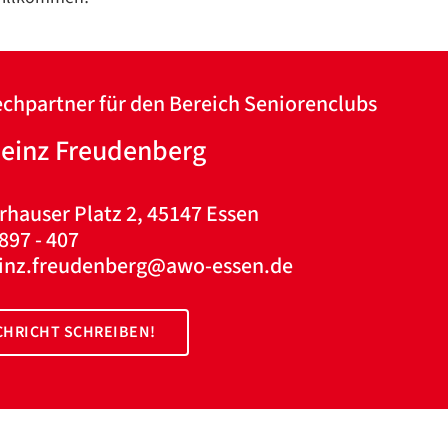
Google Datenschutzerklärung
Übersetzen
chpartner für den Bereich Seniorenclubs
/
Translate
heinz Freudenberg
ZURÜCK
ZURÜCK
rhauser Platz 2, 45147 Essen
897 - 407
einz.freudenberg@awo-essen.de
HRICHT SCHREIBEN!