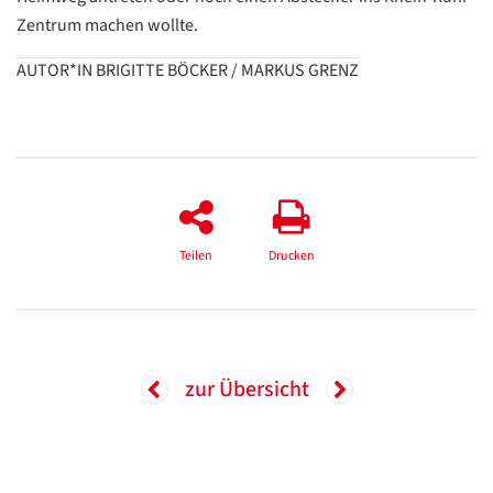
Zentrum machen wollte.
Google
AUTOR*IN BRIGITTE BÖCKER / MARKUS GRENZ
Datenschutzerklärung
Übersetzen
/
Translate
ZURÜCK
ZURÜCK
Teilen
Drucken
zur Übersicht