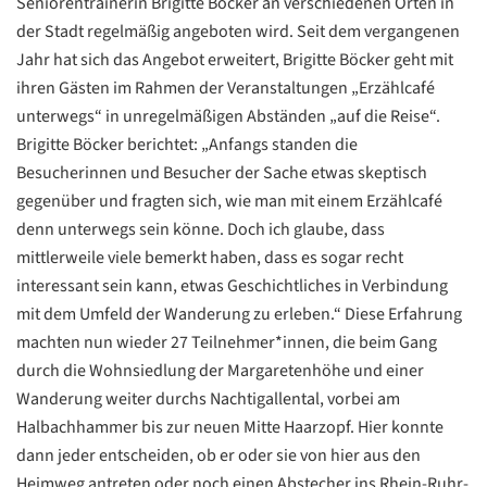
Seniorentrainerin Brigitte Böcker an verschiedenen Orten in
der Stadt regelmäßig angeboten wird. Seit dem vergangenen
Jahr hat sich das Angebot erweitert, Brigitte Böcker geht mit
ihren Gästen im Rahmen der Veranstaltungen „Erzählcafé
unterwegs“ in unregelmäßigen Abständen „auf die Reise“.
Brigitte Böcker berichtet: „Anfangs standen die
Besucherinnen und Besucher der Sache etwas skeptisch
gegenüber und fragten sich, wie man mit einem Erzählcafé
denn unterwegs sein könne. Doch ich glaube, dass
mittlerweile viele bemerkt haben, dass es sogar recht
interessant sein kann, etwas Geschichtliches in Verbindung
mit dem Umfeld der Wanderung zu erleben.“ Diese Erfahrung
machten nun wieder 27 Teilnehmer*innen, die beim Gang
durch die Wohnsiedlung der Margaretenhöhe und einer
Wanderung weiter durchs Nachtigallental, vorbei am
Halbachhammer bis zur neuen Mitte Haarzopf. Hier konnte
dann jeder entscheiden, ob er oder sie von hier aus den
Datenschutzerklärung
Datenschutzerklärung
Heimweg antreten oder noch einen Abstecher ins Rhein-Ruhr-