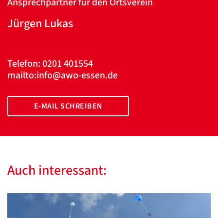
Ansprechpartner für den Ortsverein
Jürgen Lukas
Telefon: 0201 401554
mailto:info@awo-essen.de
E-MAIL SCHREIBEN
Auch interessant: