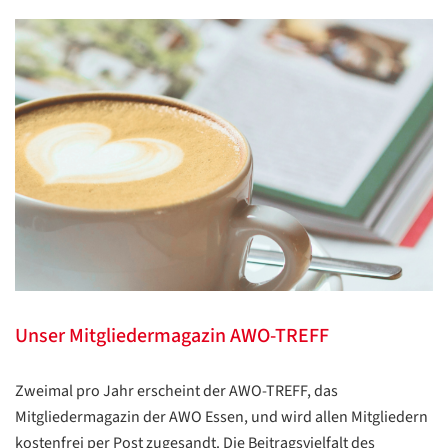
Übersetzen
/
Translate
ZURÜCK
ZURÜCK
Unser Mitgliedermagazin AWO-TREFF
Zweimal pro Jahr erscheint der AWO-TREFF, das
Mitgliedermagazin der AWO Essen, und wird allen Mitgliedern
kostenfrei per Post zugesandt. Die Beitragsvielfalt des