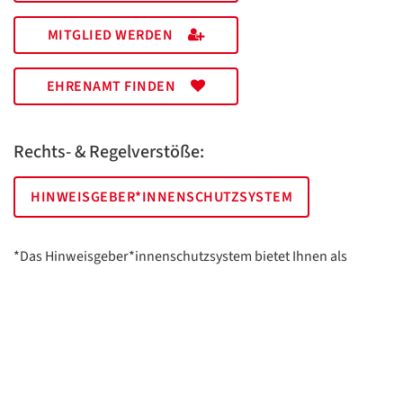
MITGLIED WERDEN
EHRENAMT FINDEN
Rechts- & Regelverstöße:
HINWEISGEBER*INNENSCHUTZSYSTEM
*Das Hinweisgeber*innenschutzsystem bietet Ihnen als
hinweisgebende Person die Möglichkeit, anonym und sicher
Hinweise anzuzeigen.
AWO Essen | Holsterhauser Platz 2 | 45147 Essen