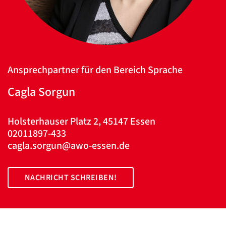
Ansprechpartner für den Bereich Sprache
Cagla Sorgun
Datenschutzerklärung
Datenschutzerklärung
Holsterhauser Platz 2, 45147 Essen
02011897-433
Google
cagla.sorgun@awo-essen.de
Datenschutzerklärung
Übersetzen
NACHRICHT SCHREIBEN!
/
Translate
ZURÜCK
ZURÜCK