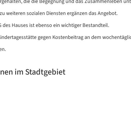
gehalten, die die Begegnung und das Zusammenleben unte
 zu weiteren sozialen Diensten ergänzen das Angebot.
 des Hauses ist ebenso ein wichtiger Bestandteil.
Kindertagesstätte gegen Kostenbeitrag an dem wochentägli
en.
nen im Stadtgebiet
Datenschutzerklärung
Datenschutzerklärung