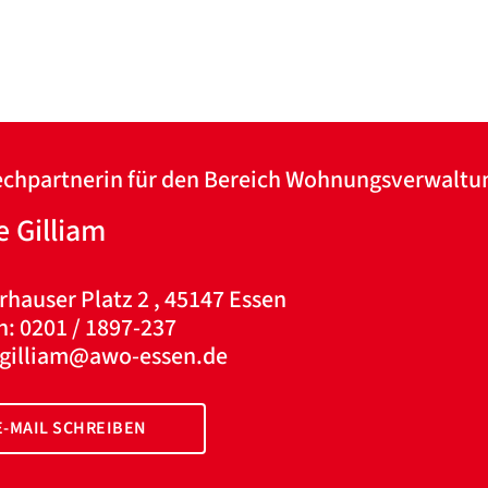
Google Datenschutzerklärung
Übersetzen
/
Translate
ZURÜCK
ZURÜCK
chpartnerin für den Bereich Wohnungsverwaltu
 Gilliam
rhauser Platz 2 , 45147 Essen
n: 0201 / 1897-237
.gilliam@awo-essen.de
E-MAIL SCHREIBEN