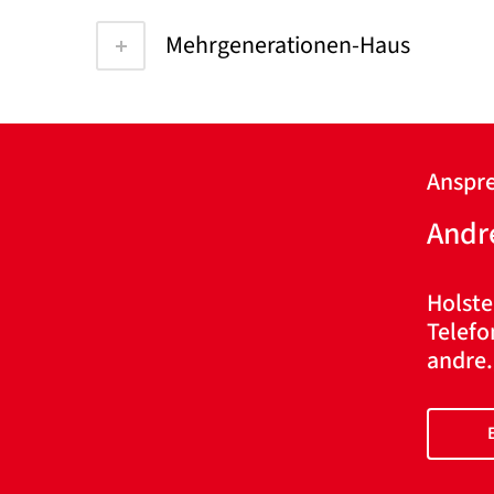
Mehrgenerationen-Haus
Anspre
Andre
Holste
Telefo
andre