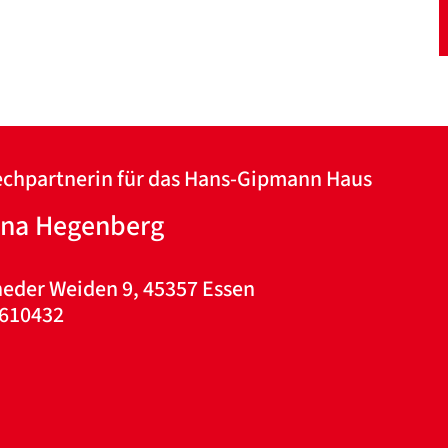
Datenschutzerklärung
Datenschutzerklärung
chpartnerin für das Hans-Gipmann Haus
tina Hegenberg
Google Datenschutzerklärung
Übersetzen
/
eder Weiden 9, 45357 Essen
Translate
 610432
ZURÜCK
ZURÜCK