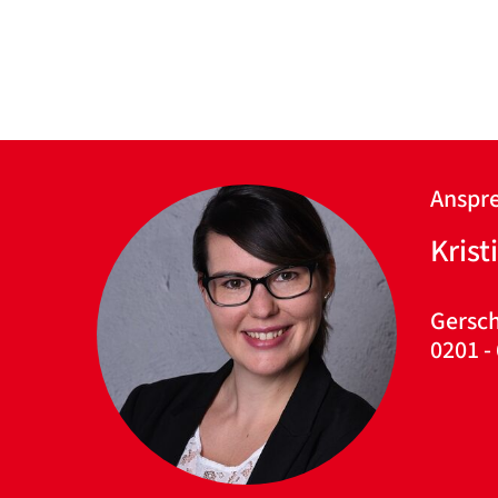
Anspre
Kris
Gersch
0201 -