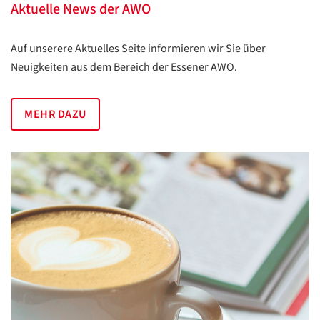
Aktuelle News der AWO
Auf unserere Aktuelles Seite informieren wir Sie über
Neuigkeiten aus dem Bereich der Essener AWO.
MEHR DAZU
Datenschutzerklärung
Datenschutzerklärung
Google
Datenschutzerklärung
Übersetzen
/
Translate
ZURÜCK
ZURÜCK