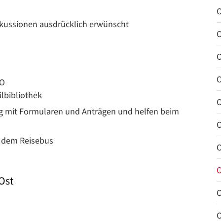
O
iskussionen ausdrücklich erwünscht
O
O
O
HO
ilbibliothek
O
ng mit Formularen und Anträgen und helfen beim
O
t dem Reisebus
O
O
Ost
O
O