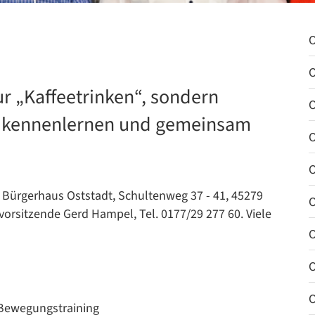
O
O
r „Kaffeetrinken“, sondern
O
n kennenlernen und gemeinsam
O
O
m Bürgerhaus Oststadt, Schultenweg 37 - 41, 45279
O
svorsitzende Gerd Hampel, Tel. 0177/29 277 60. Viele
O
O
O
 Bewegungstraining