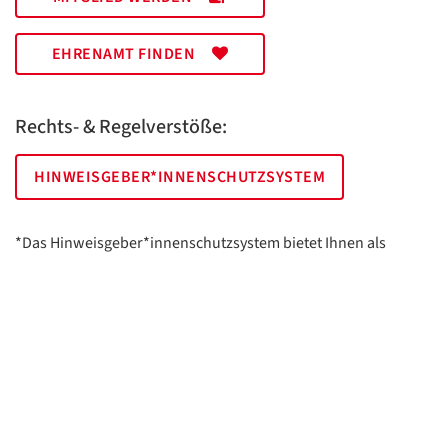
EHRENAMT FINDEN
Rechts- & Regelverstöße:
HINWEISGEBER*INNENSCHUTZSYSTEM
*Das Hinweisgeber*innenschutzsystem bietet Ihnen als
hinweisgebende Person die Möglichkeit, anonym und sicher
Hinweise anzuzeigen.
AWO Essen | Holsterhauser Platz 2 | 45147 Essen