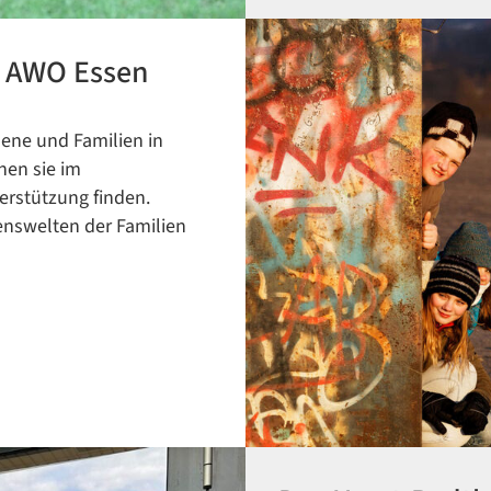
r AWO Essen
ene und Familien in
Datenschutzerklärung
Datenschutzerklärung
nen sie im
erstützung finden.
enswelten der Familien
Google Datenschutzerklärung
Übersetzen
/
Translate
ZURÜCK
ZURÜCK