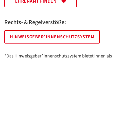
EHRENAMT FINDEN
Rechts- & Regelverstöße:
HINWEISGEBER*INNENSCHUTZSYSTEM
*Das Hinweisgeber*innenschutzsystem bietet Ihnen als
hinweisgebende Person die Möglichkeit, anonym und sicher
Hinweise anzuzeigen.
AWO Essen | Holsterhauser Platz 2 | 45147 Essen
Impressum
Datenschutz