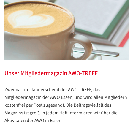
Datenschutzerklärung
Datenschutzerklärung
Google
Datenschutzerklärung
Übersetzen
/
Unser Mitgliedermagazin AWO-TREFF
Translate
ZURÜCK
ZURÜCK
Zweimal pro Jahr erscheint der AWO-TREFF, das
Mitgliedermagazin der AWO Essen, und wird allen Mitgliedern
kostenfrei per Post zugesandt. Die Beitragsvielfalt des
Magazins ist groß. In jedem Heft informieren wir über die
Aktivitäten der AWO in Essen.