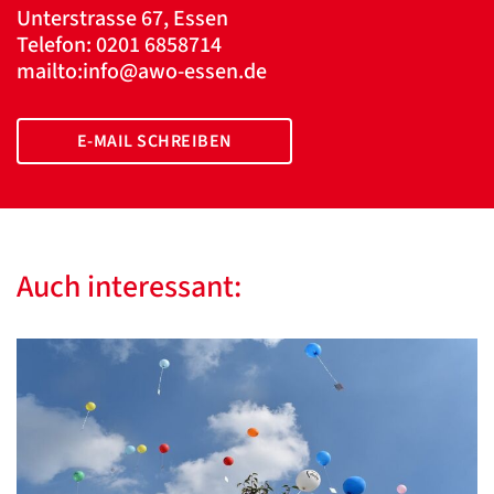
Unterstrasse 67, Essen
Telefon: 0201 6858714
mailto:info@awo-essen.de
E-MAIL SCHREIBEN
Auch interessant: