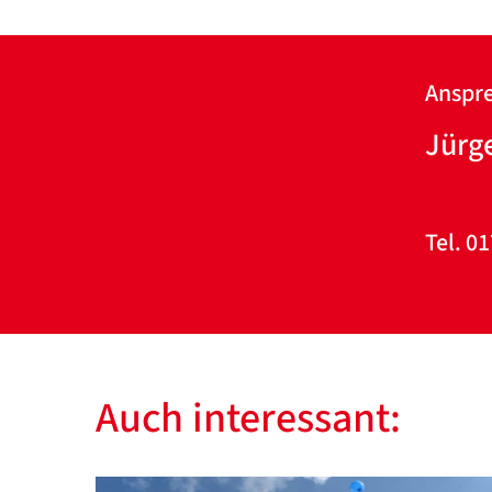
Anspre
Jürg
Tel. 01
Auch interessant: