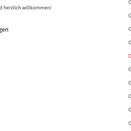
O
nd herzlich willkommen!
O
ngen
O
O
O
O
O
O
O
O