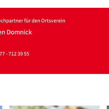
Datenschutzerklärung
Datenschutzerklärung
chpartner für den Ortsverein
Google Datenschutzerklärung
en Domnick
Übersetzen
/
Translate
77 - 712 39 55
ZURÜCK
ZURÜCK