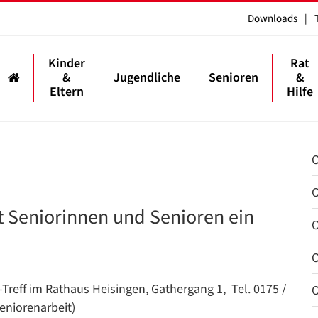
Downloads
|
Kinder
Rat
&
Jugendliche
Senioren
&
Eltern
Hilfe
O
O
t Seniorinnen und Senioren ein
O
O
Treff im Rathaus Heisingen, Gathergang 1, Tel. 0175 /
O
eniorenarbeit)