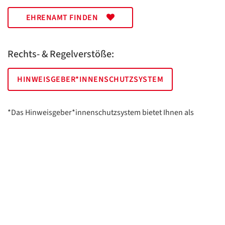
EHRENAMT FINDEN
Rechts- & Regelverstöße:
HINWEISGEBER*INNENSCHUTZSYSTEM
*Das Hinweisgeber*innenschutzsystem bietet Ihnen als
hinweisgebende Person die Möglichkeit, anonym und sicher
Hinweise anzuzeigen.
AWO Essen | Holsterhauser Platz 2 | 45147 Essen
Impressum
Datenschutz