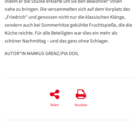
indem er die Stücke erklärte um sie den Bewohner*innen
nahe zu bringen. Die versammelten sich auf dem Vorplatz des
Datenschutzerklärung
Datenschutzerklärung
„Friedrich“ und genossen nicht nur die klassischen Klänge,
sondern auch bei Sommerhitze gekühlte Fruchtspieße, die die
Google
Küche reichte. Für alle Beteiligten war dies ein mehr als
Datenschutzerklärung
schöner Nachmittag – und das ganz ohne Schlager.
Übersetzen
AUTOR*IN MARKUS GRENZ/PIA DOIL
/
Translate
ZURÜCK
ZURÜCK
Teilen
Drucken