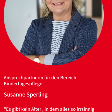
Datenschutzerklärung
Datenschutzerklärung
Google
Datenschutzerklärung
Übersetzen
Ansprechpartnerin für den Bereich
/
Kindertagespflege
Translate
ZURÜCK
ZURÜCK
Susanne Sperling
"Es gibt kein Alter , in dem alles so irrsinnig