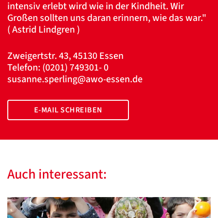
intensiv erlebt wird wie in der Kindheit. Wir
Großen sollten uns daran erinnern, wie das war."
( Astrid Lindgren )
Zweigertstr. 43, 45130 Essen
Telefon: (0201) 749301- 0
susanne.sperling@awo-essen.de
E-MAIL SCHREIBEN
Auch interessant: