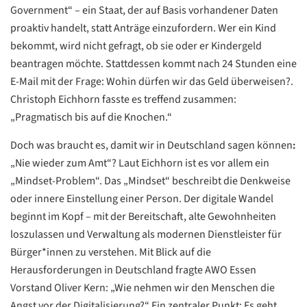
Government“ – ein Staat, der auf Basis vorhandener Daten
proaktiv handelt, statt Anträge einzufordern. Wer ein Kind
bekommt, wird nicht gefragt, ob sie oder er Kindergeld
beantragen möchte. Stattdessen kommt nach 24 Stunden eine
E-Mail mit der Frage: Wohin dürfen wir das Geld überweisen?.
Christoph Eichhorn fasste es treffend zusammen:
„Pragmatisch bis auf die Knochen.“
Doch was braucht es, damit wir in Deutschland sagen können
:
„Nie wieder zum Amt“? Laut Eichhorn ist es vor allem ein
„Mindset-Problem“. Das „Mindset“ beschreibt die Denkweise
oder innere Einstellung einer Person. Der digitale Wandel
beginnt im Kopf – mit der Bereitschaft, alte Gewohnheiten
loszulassen und Verwaltung als modernen Dienstleister für
Bürger*innen zu verstehen. Mit Blick auf die
Herausforderungen in Deutschland fragte AWO Essen
Datenschutzerklärung
Datenschutzerklärung
Vorstand Oliver Kern: „Wie nehmen wir den Menschen die
Angst vor der Digitalisierung?“ Ein zentraler Punkt: Es geht