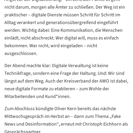
nicht darum, morgen alle Ämter zu schließen. Der Weg ist ein
Google
praktischer – digitale Dienste müssen Schritt für Schritt im
Datenschutzerklärung
Alltag verankert und generationsübergreifend eingeführt
werden. Wichtig dabei: Eine Kommunikation, die Menschen
Übersetzen
einlädt, nicht abschreckt. Wer digital will, muss es einfach
/
bekommen. Wer nicht, wird eingeladen – nicht
Translate
ZURÜCK
ZURÜCK
ausgeschlossen.
Der Abend machte klar: Digitale Verwaltung ist keine
Technikfrage, sondern eine Frage der Haltung. Und: Wir sind
längst auf dem Weg. Auch der Kreisverband der AWO ist dabei,
neue digitale Formate zu etablieren – zum Wohle der
Mitarbeitenden und Kund*innen.
Zum Abschluss kündigte Oliver Kern bereits das nächste
Mittwochsgespräch im Herbst an – dann zum Thema „Fake
News und Desinformation“
,
erneut mit Christoph Eichhorn als
Gesprächspartner.