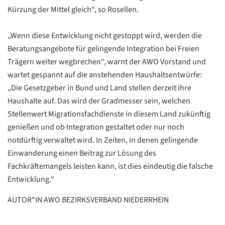
Kürzung der Mittel gleich“, so Rosellen.
Datenschutzerklärung
Übersetzen
„Wenn diese Entwicklung nicht gestoppt wird, werden die
/
Beratungsangebote für gelingende Integration bei Freien
Translate
ZURÜCK
Trägern weiter wegbrechen“, warnt der AWO Vorstand und
ZURÜCK
wartet gespannt auf die anstehenden Haushaltsentwürfe:
„Die Gesetzgeber in Bund und Land stellen derzeit ihre
Haushalte auf. Das wird der Gradmesser sein, welchen
Stellenwert Migrationsfachdienste in diesem Land zukünftig
genießen und ob Integration gestaltet oder nur noch
notdürftig verwaltet wird. In Zeiten, in denen gelingende
Einwanderung einen Beitrag zur Lösung des
Fachkräftemangels leisten kann, ist dies eindeutig die falsche
Entwicklung.“
AUTOR*IN AWO BEZIRKSVERBAND NIEDERRHEIN