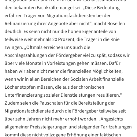
den bekannten Fachkräftemangel sei. „Diese Bedeutung
erfahren Träger von Migrationsfachdiensten bei der
Refinanzierung ihrer Angebote aber nicht“, macht Rosellen
deutlich. Es seien nicht nur die hohen Eigenanteile von
teilweise weit mehr als 20 Prozent, die Träger in die Knie
zwingen. „Oftmals erreichen uns auch die
Abschlagszahlungen der Fördergeber viel zu spät, sodass wir
über viele Monate in Vorleistungen gehen müssen. Dafür
haben wir aber nicht mehr die finanziellen Möglichkeiten,
wenn wir in allen Bereichen der Sozialen Arbeit finanzielle
Löcher stopfen müssen, die aus der chronischen
Unterfinanzierung sozialer Dienstleistungen resultieren.“
Zudem seien die Pauschalen für die Bereitstellung der
Migrationsfachdienste durch die Fördergeber teilweise seit
Datenschutzerklärung
Datenschutzerklärung
über zehn Jahren nicht mehr erhöht worden. „Angesichts
allgemeiner Preissteigerungen und steigender Tarifzahlungen
kommt diese nicht vollzogene Erhöhung einer faktischen
Google