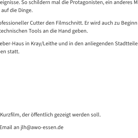
ignisse. So schildern mal die Protagonisten, ein anderes M
Google Datenschutzerklärung
 auf die Dinge.
Übersetzen
ssioneller Cutter den Filmschnitt. Er wird auch zu Beginn
/
 technischen Tools an die Hand geben.
Translate
ZURÜCK
ZURÜCK
eber-Haus in Kray/Leithe und in den anliegenden Stadtteil
n statt.
Kurzfilm, der öffentlich gezeigt werden soll.
 Email an jlh@awo-essen.de