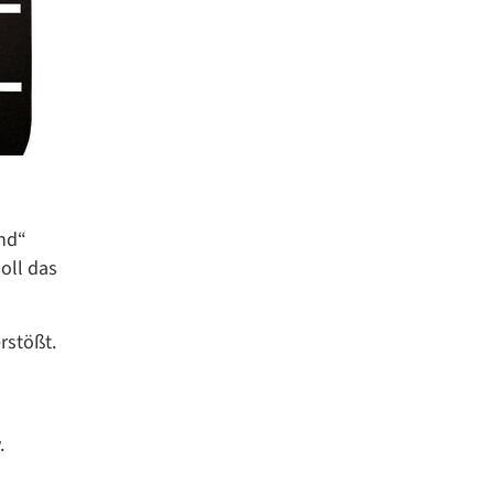
and“
oll das
rstößt.
.