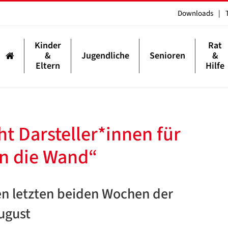
Downloads
|
Kinder
Rat
&
Jugendliche
Senioren
&
Eltern
Hilfe
t Darsteller*innen für
en die Wand“
en letzten beiden Wochen der
ugust