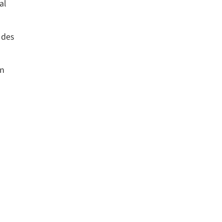
al
 des
en