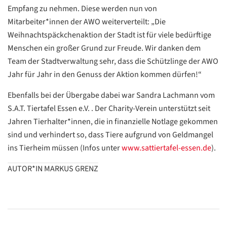
Empfang zu nehmen. Diese werden nun von
Mitarbeiter*innen der AWO weiterverteilt: „Die
Weihnachtspäckchenaktion der Stadt ist für viele bedürftige
Menschen ein großer Grund zur Freude. Wir danken dem
Datenschutzerklärung
Datenschutzerklärung
Team der Stadtverwaltung sehr, dass die Schützlinge der AWO
Jahr für Jahr in den Genuss der Aktion kommen dürfen!“
Google
Ebenfalls bei der Übergabe dabei war Sandra Lachmann vom
Datenschutzerklärung
S.A.T. Tiertafel Essen e.V. . Der Charity-Verein unterstützt seit
Jahren Tierhalter*innen, die in finanzielle Notlage gekommen
Übersetzen
sind und verhindert so, dass Tiere aufgrund von Geldmangel
/
ins Tierheim müssen (Infos unter
www.sattiertafel-essen.de
).
Translate
ZURÜCK
ZURÜCK
AUTOR*IN MARKUS GRENZ