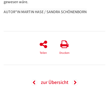
gewesen wäre.
Google
AUTOR*IN MARTIN HASE / SANDRA SCHÖNENBORN
Datenschutzerklärung
Übersetzen
/
Translate
ZURÜCK
ZURÜCK
Teilen
Drucken
zur Übersicht