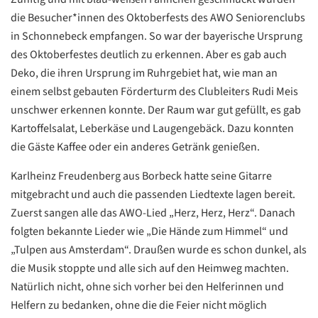
die Besucher*innen des Oktoberfests des AWO Seniorenclubs
in Schonnebeck empfangen. So war der bayerische Ursprung
des Oktoberfestes deutlich zu erkennen. Aber es gab auch
Deko, die ihren Ursprung im Ruhrgebiet hat, wie man an
einem selbst gebauten Förderturm des Clubleiters Rudi Meis
unschwer erkennen konnte. Der Raum war gut gefüllt, es gab
Kartoffelsalat, Leberkäse und Laugengebäck. Dazu konnten
die Gäste Kaffee oder ein anderes Getränk genießen.
Karlheinz Freudenberg aus Borbeck hatte seine Gitarre
mitgebracht und auch die passenden Liedtexte lagen bereit.
Zuerst sangen alle das AWO-Lied „Herz, Herz, Herz“. Danach
folgten bekannte Lieder wie „Die Hände zum Himmel“ und
„Tulpen aus Amsterdam“. Draußen wurde es schon dunkel, als
die Musik stoppte und alle sich auf den Heimweg machten.
Natürlich nicht, ohne sich vorher bei den Helferinnen und
Datenschutzerklärung
Datenschutzerklärung
Helfern zu bedanken, ohne die die Feier nicht möglich