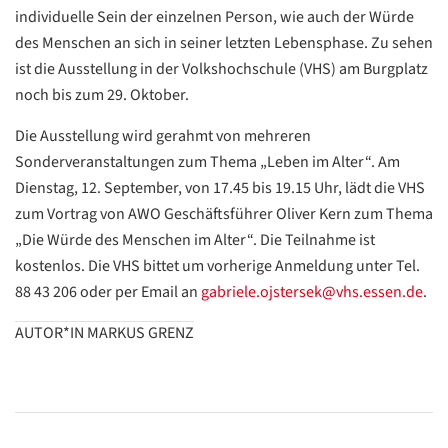
individuelle Sein der einzelnen Person, wie auch der Würde
des Menschen an sich in seiner letzten Lebensphase. Zu sehen
ist die Ausstellung in der Volkshochschule (VHS) am Burgplatz
noch bis zum 29. Oktober.
Datenschutzerklärung
Datenschutzerklärung
Die Ausstellung wird gerahmt von mehreren
Sonderveranstaltungen zum Thema „Leben im Alter“. Am
Google
Dienstag, 12. September, von 17.45 bis 19.15 Uhr, lädt die VHS
Datenschutzerklärung
zum Vortrag von AWO Geschäftsführer Oliver Kern zum Thema
„Die Würde des Menschen im Alter“. Die Teilnahme ist
Übersetzen
kostenlos. Die VHS bittet um vorherige Anmeldung unter Tel.
/
88 43 206 oder per Email an
gabriele.ojstersek@vhs.essen.de
.
Translate
ZURÜCK
ZURÜCK
AUTOR*IN MARKUS GRENZ