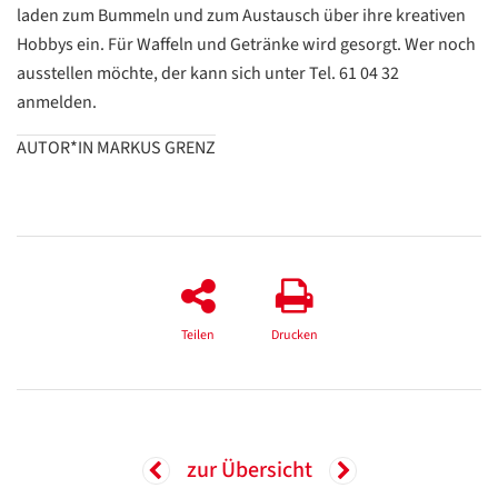
laden zum Bummeln und zum Austausch über ihre kreativen
Datenschutzerklärung
Datenschutzerklärung
Hobbys ein. Für Waffeln und Getränke wird gesorgt. Wer noch
ausstellen möchte, der kann sich unter Tel. 61 04 32
Google
anmelden.
Datenschutzerklärung
AUTOR*IN MARKUS GRENZ
Übersetzen
/
Translate
ZURÜCK
ZURÜCK
Teilen
Drucken
zur Übersicht