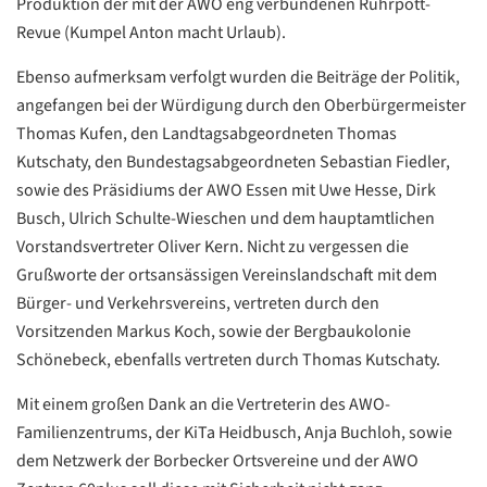
Produktion der mit der AWO eng verbundenen Ruhrpott-
Revue (Kumpel Anton macht Urlaub).
Ebenso aufmerksam verfolgt wurden die Beiträge der Politik,
angefangen bei der Würdigung durch den Oberbürgermeister
Thomas Kufen, den Landtagsabgeordneten Thomas
Kutschaty, den Bundestagsabgeordneten Sebastian Fiedler,
sowie des Präsidiums der AWO Essen mit Uwe Hesse, Dirk
Busch, Ulrich Schulte-Wieschen und dem hauptamtlichen
Vorstandsvertreter Oliver Kern. Nicht zu vergessen die
Datenschutzerklärung
Datenschutzerklärung
Grußworte der ortsansässigen Vereinslandschaft mit dem
Bürger- und Verkehrsvereins, vertreten durch den
Vorsitzenden Markus Koch, sowie der Bergbaukolonie
Google
Schönebeck, ebenfalls vertreten durch Thomas Kutschaty.
Datenschutzerklärung
Mit einem großen Dank an die Vertreterin des AWO-
Übersetzen
Familienzentrums, der KiTa Heidbusch, Anja Buchloh, sowie
/
dem Netzwerk der Borbecker Ortsvereine und der AWO
Translate
ZURÜCK
ZURÜCK