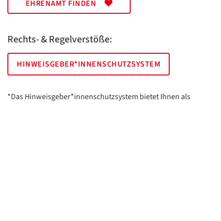
EHRENAMT FINDEN
Rechts- & Regelverstöße:
HINWEISGEBER*INNENSCHUTZSYSTEM
*Das Hinweisgeber*innenschutzsystem bietet Ihnen als
hinweisgebende Person die Möglichkeit, anonym und sicher
Hinweise anzuzeigen.
AWO Essen | Holsterhauser Platz 2 | 45147 Essen
Impressum
Datenschutz