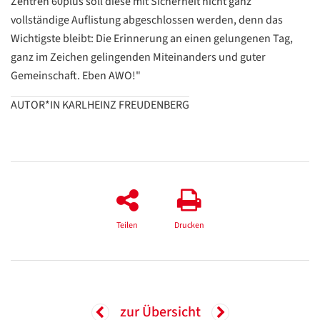
Zentren 60plus soll diese mit Sicherheit nicht ganz
vollständige Auflistung abgeschlossen werden, denn das
Wichtigste bleibt: Die Erinnerung an einen gelungenen Tag,
ganz im Zeichen gelingenden Miteinanders und guter
Gemeinschaft. Eben AWO!"
AUTOR*IN KARLHEINZ FREUDENBERG
Teilen
Drucken
zur Übersicht