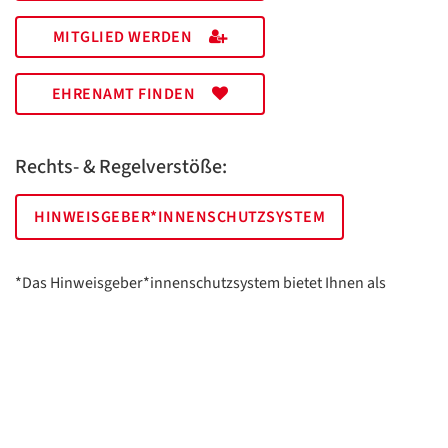
MITGLIED WERDEN
EHRENAMT FINDEN
Rechts- & Regelverstöße:
HINWEISGEBER*INNENSCHUTZSYSTEM
*Das Hinweisgeber*innenschutzsystem bietet Ihnen als
hinweisgebende Person die Möglichkeit, anonym und sicher
Hinweise anzuzeigen.
AWO Essen | Holsterhauser Platz 2 | 45147 Essen