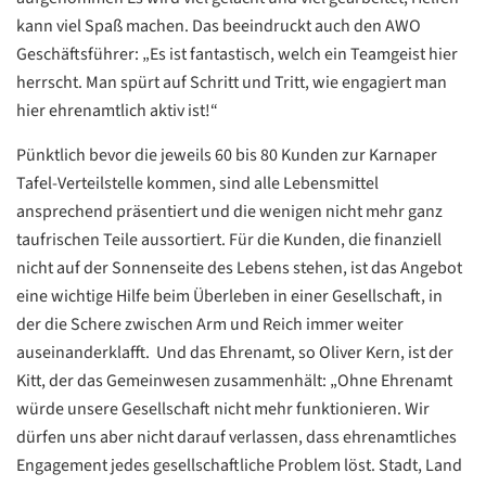
kann viel Spaß machen. Das beeindruckt auch den AWO
Geschäftsführer: „Es ist fantastisch, welch ein Teamgeist hier
herrscht. Man spürt auf Schritt und Tritt, wie engagiert man
hier ehrenamtlich aktiv ist!“
Pünktlich bevor die jeweils 60 bis 80 Kunden zur Karnaper
Tafel-Verteilstelle kommen, sind alle Lebensmittel
ansprechend präsentiert und die wenigen nicht mehr ganz
taufrischen Teile aussortiert. Für die Kunden, die finanziell
Datenschutzerklärung
Datenschutzerklärung
nicht auf der Sonnenseite des Lebens stehen, ist das Angebot
eine wichtige Hilfe beim Überleben in einer Gesellschaft, in
Google
der die Schere zwischen Arm und Reich immer weiter
Datenschutzerklärung
auseinanderklafft. Und das Ehrenamt, so Oliver Kern, ist der
Kitt, der das Gemeinwesen zusammenhält: „Ohne Ehrenamt
Übersetzen
würde unsere Gesellschaft nicht mehr funktionieren. Wir
/
dürfen uns aber nicht darauf verlassen, dass ehrenamtliches
Translate
ZURÜCK
ZURÜCK
Engagement jedes gesellschaftliche Problem löst. Stadt, Land