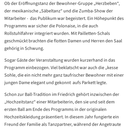
Ob der Eröffnungstanz der Bewohner-Gruppe „Herzbeben“,
der mexikanische „Säbeltanz“ und die Zumba-Show der
Mitarbeiter - das Publikum war begeistert. Ein Höhepunkt des
Programms war sicher die Polonaise, in die auch
Rollstuhlfahrer integriert wurden. Mit Pailletten-Schals
geschmückt brachten die flotten Damen und Herren den Saal
gehörig in Schwung.
Sogar Gäste der Veranstaltung wurden kurzerhand in das
Programm einbezogen. Viel beklatscht war auch die „kesse
Sohle, die ein nicht mehr ganz taufrischer Bewohner mit einer
jungen Dame elegant und gekonnt aufs Parkett legte.
Datenschutzerklärung
Datenschutzerklärung
Schon zur Ball-Tradition im Friedrich gehört inzwischen der
„Hochzeitstanz“ einer Mitarbeiterin, den sie und seit dem
Google
ersten Ball am Ende des Programms in der originalen
Datenschutzerklärung
Hochzeitskleidung präsentiert. In diesem Jahr fungierte ein
Freund der Familie als Tanzpartner, während der Angetraute
Übersetzen