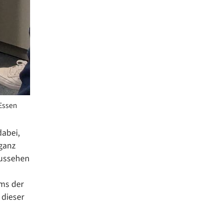
 Essen
dabei,
 ganz
 aussehen
ums der
 dieser