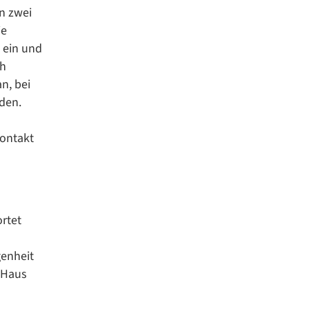
in zwei
ie
 ein und
ch
n, bei
den.
Kontakt
rtet
genheit
n Haus