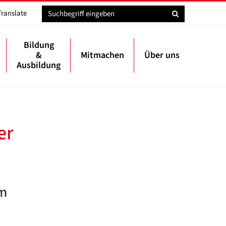
Translate
Bildung
&
Mitmachen
Über uns
Ausbildung
er
em