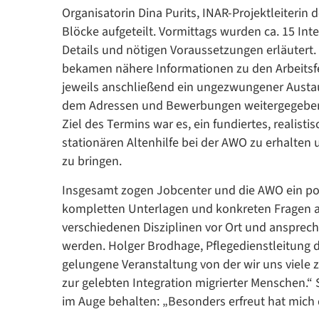
Organisatorin Dina Purits, INAR-Projektleiterin
Blöcke aufgeteilt. Vormittags wurden ca. 15 Int
Details und nötigen Voraussetzungen erläutert.
bekamen nähere Informationen zu den Arbeitsfe
jeweils anschließend ein ungezwungener Austau
dem Adressen und Bewerbungen weitergegeben,
Ziel des Termins war es, ein fundiertes, realist
stationären Altenhilfe bei der AWO zu erhalten 
zu bringen.
Insgesamt zogen Jobcenter und die AWO ein posi
kompletten Unterlagen und konkreten Fragen an
verschiedenen Disziplinen vor Ort und ansprec
werden. Holger Brodhage, Pflegedienstleitung 
gelungene Veranstaltung von der wir uns viele z
zur gelebten Integration migrierter Menschen.“ 
im Auge behalten: „Besonders erfreut hat mich 