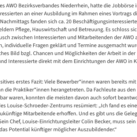
 des AWO Bezirksverbandes Niederrhein, hatte die Jobbörse 
eressierten an einer Ausbildung im Rahmen eines Vortrags d
 Nachmittags fanden sich ca. 20 Beschäftigungsinteressierte
ldern Pflege, Hauswirtschaft und Betreuung. Es schloss si
sch zwischen Interessierten und Mitarbeitenden der AWO a
 individuelle Fragen geklärt und Termine ausgemacht wur
isches Bild bzgl. Chancen und Möglichkeiten der Arbeit in der
und Interessierte direkt mit dem Einrichtungen der AWO in 
tives erstes Fazit: Viele Bewerber*innen waren bereits mit
 die Praktiker*innen herangetreten. Da Fachleute aus den
hbar waren, konnten die meisten davon auch sofort beantwo
des Louise-Schroeder-Zentrums resümiert: „Ich fand es eine
ukünftige Mitarbeitende erhoffen. Und es gibt uns die Gele
Sein Chef, Louise-Einrichtungsleiter Colin Becker, muss sei
das Potential künftiger möglicher Auszubildender.“