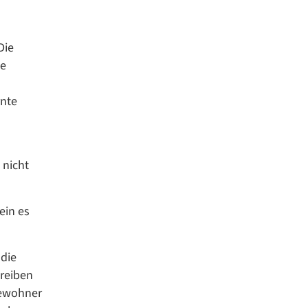
Die
ie
rnte
 nicht
ein es
 die
reiben
Bewohner