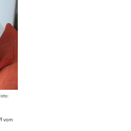
Foto:
ff vom