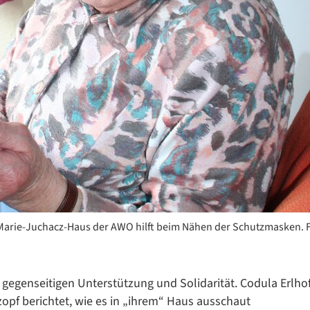
Datenschutzerklärung
Datenschutzerklärung
Google Datenschutzerklärung
 Marie-Juchacz-Haus der AWO hilft beim Nähen der Schutzmasken. 
Übersetzen
/
r gegenseitigen Unterstützung und Solidarität. Codula Erlho
Translate
ZURÜCK
ZURÜCK
opf berichtet, wie es in „ihrem“ Haus ausschaut