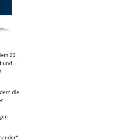
dem 20.
t und
s
dern die
er
egen
inander“