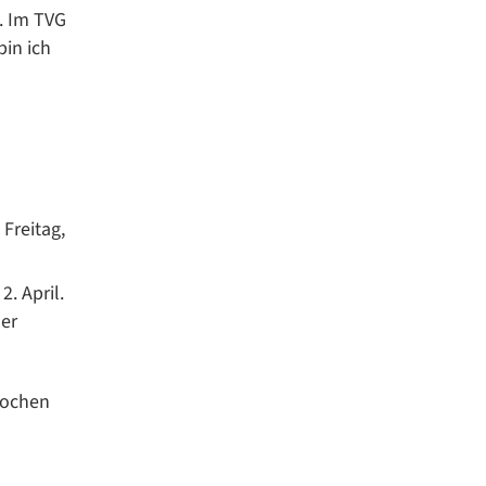
. Im TVG
bin ich
Freitag,
. April.
der
 Wochen