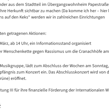
Kinder aus dem Stadtteil im Übergangswohnheim Papestraße
Übersetzen
ihre Herkunft sichtbar zu machen (Da komme ich her – hier 
/
s auf den Keks“ werden wir in zahlreichen Einrichtungen
Translate
ZURÜCK
ZURÜCK
gten getragenen Aktionen:
ärz, ab 14 Uhr, ein Informationsstand organisiert
iner Menschenkette gegen Rassismus um die Cranachhöfe am 
 Musikgruppe, lädt zum Abschluss der Wochen am Sonntag, 2
pfängnis zum Konzert ein. Das Abschlusskonzert wird von 
üne) eröffnet.
tung III für ihre finanzielle Förderung der Internationalen
Z