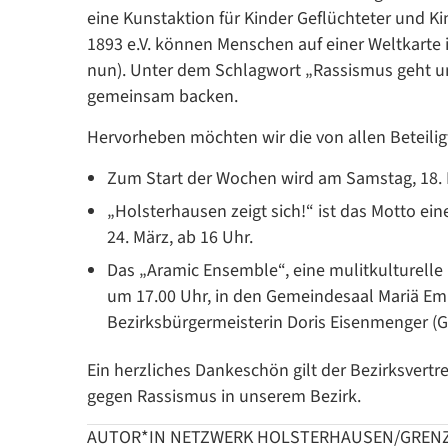
eine Kunstaktion für Kinder Geflüchteter und 
1893 e.V. können Menschen auf einer Weltkarte 
nun). Unter dem Schlagwort „Rassismus geht un
gemeinsam backen.
Hervorheben möchten wir die von allen Beteili
Zum Start der Wochen wird am Samstag, 18. M
„Holsterhausen zeigt sich!“ ist das Motto e
24. März, ab 16 Uhr.
Das „Aramic Ensemble“, eine mulitkulturelle
um 17.00 Uhr, in den Gemeindesaal Mariä Em
Bezirksbürgermeisterin Doris Eisenmenger (Gr
Ein herzliches Dankeschön gilt der Bezirksvertre
gegen Rassismus in unserem Bezirk.
AUTOR*IN NETZWERK HOLSTERHAUSEN/GREN