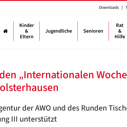
Downloads
|
Kinder
Rat
&
Jugendliche
Senioren
&
Eltern
Hilfe
den „Internationalen Woch
Holsterhausen
agentur der AWO und des Runden Tisch
ng III unterstützt