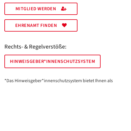
MITGLIED WERDEN
EHRENAMT FINDEN
Rechts- & Regelverstöße:
HINWEISGEBER*INNENSCHUTZSYSTEM
*Das Hinweisgeber*innenschutzsystem bietet Ihnen als
hinweisgebende Person die Möglichkeit, anonym und sicher
Hinweise anzuzeigen.
AWO Essen | Holsterhauser Platz 2 | 45147 Essen