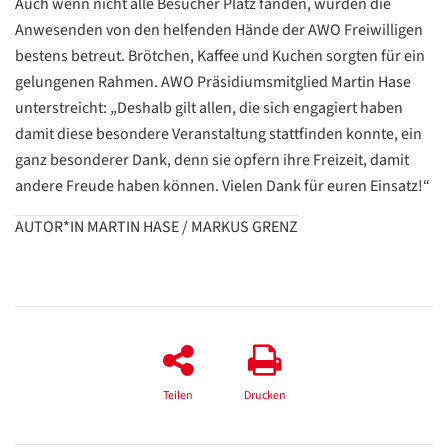
/
Auch wenn nicht alle Besucher Platz fanden, wurden die
Translate
Anwesenden von den helfenden Hände der AWO Freiwilligen
ZURÜCK
ZURÜCK
bestens betreut. Brötchen, Kaffee und Kuchen sorgten für ein
gelungenen Rahmen. AWO Präsidiumsmitglied Martin Hase
unterstreicht: „Deshalb gilt allen, die sich engagiert haben
damit diese besondere Veranstaltung stattfinden konnte, ein
ganz besonderer Dank, denn sie opfern ihre Freizeit, damit
andere Freude haben können. Vielen Dank für euren Einsatz!“
AUTOR*IN MARTIN HASE / MARKUS GRENZ
Teilen
Drucken