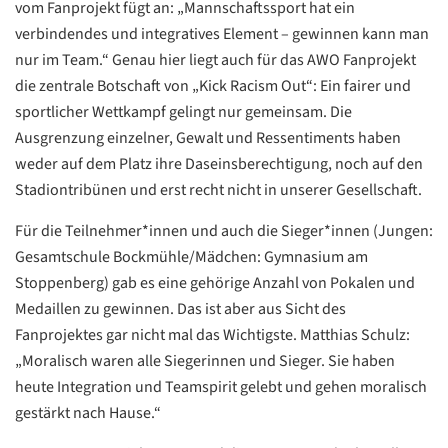
vom Fanprojekt fügt an: „Mannschaftssport hat ein
verbindendes und integratives Element – gewinnen kann man
nur im Team.“ Genau hier liegt auch für das AWO Fanprojekt
die zentrale Botschaft von „Kick Racism Out“: Ein fairer und
sportlicher Wettkampf gelingt nur gemeinsam. Die
Ausgrenzung einzelner, Gewalt und Ressentiments haben
weder auf dem Platz ihre Daseinsberechtigung, noch auf den
Stadiontribünen und erst recht nicht in unserer Gesellschaft.
Für die Teilnehmer*innen und auch die Sieger*innen (Jungen:
Datenschutzerklärung
Datenschutzerklärung
Gesamtschule Bockmühle/Mädchen: Gymnasium am
Stoppenberg) gab es eine gehörige Anzahl von Pokalen und
Google
Medaillen zu gewinnen. Das ist aber aus Sicht des
Datenschutzerklärung
Fanprojektes gar nicht mal das Wichtigste. Matthias Schulz:
„Moralisch waren alle Siegerinnen und Sieger. Sie haben
Übersetzen
heute Integration und Teamspirit gelebt und gehen moralisch
/
gestärkt nach Hause.“
Translate
ZURÜCK
ZURÜCK