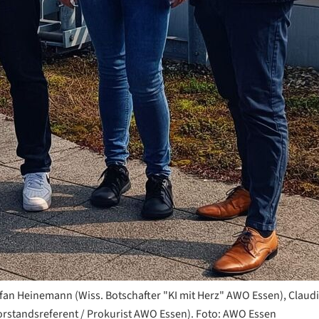
Stefan Heinemann (Wiss. Botschafter "KI mit Herz" AWO Essen), Claud
orstandsreferent / Prokurist AWO Essen). Foto: AWO Essen