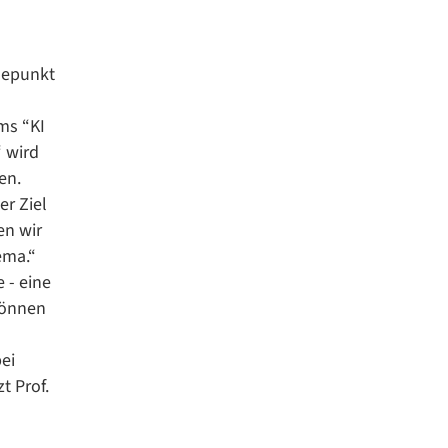
ndepunkt
ms “KI
“ wird
en.
r Ziel
en wir
ema.“
 - eine
 können
ei
t Prof.