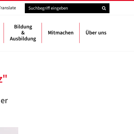
Translate
Bildung
&
Mitmachen
Über uns
Ausbildung
z"
der