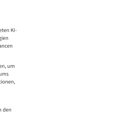
ten KI-
gien
hancen
ten, um
rums
tionen,
n den