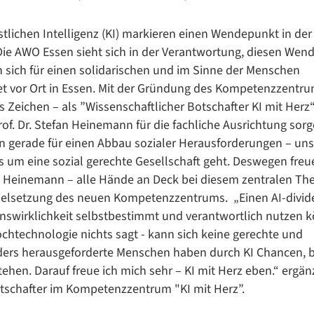
tlichen Intelligenz (KI) markieren einen Wendepunkt in der
 Die AWO Essen sieht sich in der Verantwortung, diesen We
 sich für einen solidarischen und im Sinne der Menschen
Datenschutzerklärung
Datenschutzerklärung
ret vor Ort in Essen. Mit der Gründung des Kompetenzzentru
s Zeichen – als ”Wissenschaftlicher Botschafter KI mit Herz
rof. Dr. Stefan Heinemann für die fachliche Ausrichtung sorg
n gerade für einen Abbau sozialer Herausforderungen – unse
Google Datenschutzerklärung
es um eine sozial gerechte Gesellschaft geht. Deswegen freu
an Heinemann – alle Hände an Deck bei diesem zentralen Th
Übersetzen
ielsetzung des neuen Kompetenzzentrums. ​„Einen AI-divide
/
ebenswirklichkeit selbstbestimmt und verantwortlich nutzen
Translate
ZURÜCK
ZURÜCK
ochtechnologie nichts sagt - kann sich keine gerechte und
nders herausgeforderte Menschen haben durch KI Chancen, b
ehen. Darauf freue ich mich sehr – KI mit Herz eben.“ ergänz
otschafter im Kompetenzzentrum "KI mit Herz”.