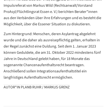
Impulsreferat von Markus Wild (Rechtsanwalt/Vorstand
ProAsyl/Flüchtlingsrat Essen e. V.) berichten Berater*innen
aus den Verbänden über ihre Erfahrungen und es besteht die
Möglichkeit, über die Essener Situation zu diskutieren.
Datenschutzerklärung
Datenschutzerklärung
Zum Hintergrund: Menschen, deren Asylantrag abgelehnt
wurde und die daher als ausreisepflichtig gelten, erhalten in
der Regel zunächst eine Duldung. Seit dem 1. Januar 2023
Google
können Geduldete, die am 31. Oktober 2022 mindestens fünf
Datenschutzerklärung
Jahre in Deutschland gelebt haben, für 18 Monate das
Übersetzen
sogenannte Chancenaufenthaltsrecht beantragen.
/
Anschließend sollen Integrationsaufenthaltstitel ein
Translate
langfristiges Aufenthaltsrecht ermöglichen.
ZURÜCK
ZURÜCK
AUTOR*IN PLANB RUHR / MARKUS GRENZ